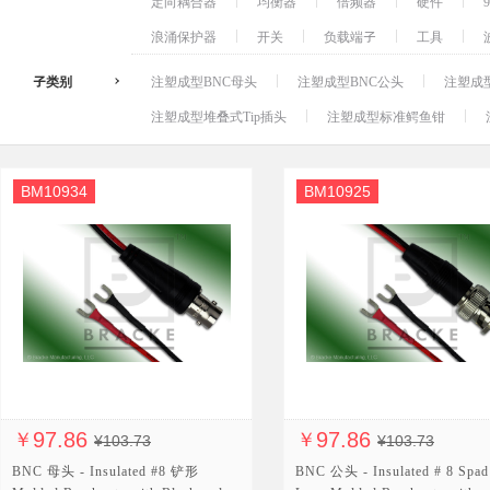
定向耦合器
均衡器
倍频器
硬件
浪涌保护器
开关
负载端子
工具
子类别
注塑成型BNC母头
注塑成型BNC公头
注塑成
注塑成型堆叠式Tip插头
注塑成型标准鳄鱼钳
BM10934
BM10925
97.86
97.86
￥
￥
¥103.73
¥103.73
BNC 母头 - Insulated #8 铲形
BNC 公头 - Insulated # 8 Spad