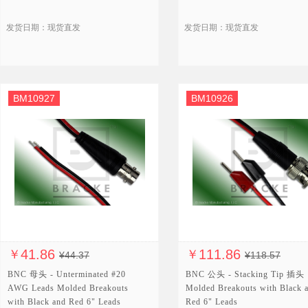
发货日期：现货直发
发货日期：现货直发
BM10927
BM10926
41.86
111.86
￥
￥
¥44.37
¥118.57
BNC 母头 - Unterminated #20
BNC 公头 - Stacking Tip 插头
AWG Leads Molded Breakouts
Molded Breakouts with Black 
with Black and Red 6" Leads
Red 6" Leads