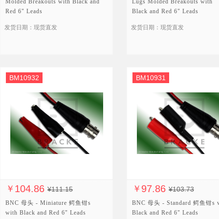
Molded Breakouts with Black and
Lugs Molded Breakouts with
Red 6" Leads
Black and Red 6" Leads
发货日期：现货直发
发货日期：现货直发
BM10932
BM10931
104.86
97.86
￥
￥
¥111.15
¥103.73
BNC 母头 - Miniature 鳄鱼钳s
BNC 母头 - Standard 鳄鱼钳s w
with Black and Red 6" Leads
Black and Red 6" Leads