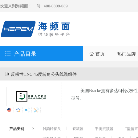
欢迎来到海频面！
400-0809-089
产品目录
首页
热门品牌
反极性TNC 45度转角公头线缆组件
美国Bracke拥有多达0种反
型号。
产品类别
射频转接头
衰减器
平衡混频器
T型偏置器 