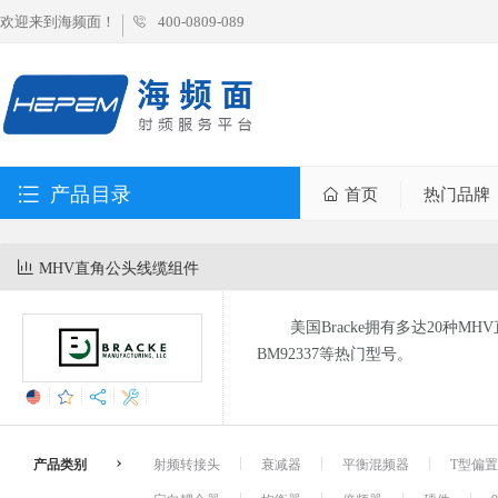
欢迎来到海频面！
400-0809-089
产品目录
首页
热门品牌
MHV直角公头线缆组件
美国Bracke拥有多达20种M
BM92337等热门型号。
产品类别
射频转接头
衰减器
平衡混频器
T型偏置器 