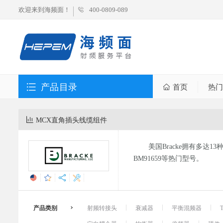
欢迎来到海频面！
400-0809-089
产品目录
首页
热门
MCX直角插头线缆组件
美国Bracke拥有多达1
BM91659等热门型号。
产品类别
射频转接头
衰减器
平衡混频器