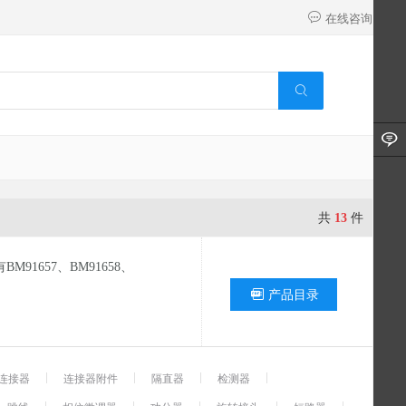
在线咨询
共
13
件
1657、BM91658、
产品目录
连接器
连接器附件
隔直器
检测器