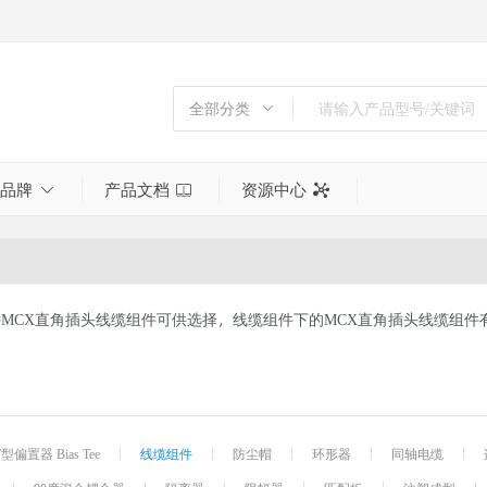
全部分类
全部分类
倍频器
品牌
产品文档
资源中心
功分器
同轴射频终端
噪声源
天线
3种MCX直角插头线缆组件可供选择，线缆组件下的MCX直角插头线缆组件有BM9
射频同轴衰减器
射频测试与测量
射频电缆组件
射频转接头
工具
T型偏置器 Bias Tee
线缆组件
防尘帽
环形器
同轴电缆
巴伦