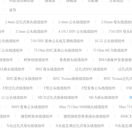
90度混合耦合器
隔离器
限幅器
匹配板
注塑成型
开关
波导
振荡器/合成器
2.4mm 过孔式母头线缆组件
2.4mm 公头线缆组件
2.92mm 母头线缆
放大器
组件
3.5mm 公头线缆组件
4.1/9.5 DIN 公头线缆组件
7/16 DIN 
波导
混频器
直角公头线缆组件
7/16 DIN 直角公头低互调线缆组件
10-32 公头线缆组件
滤波器
BNC公头线缆组件
75 Ohm BNC直角公头线缆组件
75 Ohm MCX线缆组件
同轴电缆
插头线缆组件
鳄鱼钳线缆组件
香蕉插头线缆组件
BMA面板外安装插
直流阻断器
MA插头线缆组件
BNC母头线缆组件
过孔式BNC线缆组件
过孔式B
移相器/相位微调器
BNC直角公头线缆组件
BNC Twinax插座线缆组件
BNC Twinax
耦合器
F型过孔式线缆组件
F型公头线缆组件
F型直角公头线缆组件
F
射频连接器
LC公头线缆组件
MCX过孔式插座线缆组件
MCX插头线缆组件
连接器配件
阻抗变换器
件
MHV直角公头线缆组件
Mini 75 Ohm SMB插头线缆组件
Mini 
限幅器/检波器
线缆组件
微型鳄鱼夹线缆组件
微型级联型香蕉插头线缆组件
MMC
隔离器/环行器
N头过孔式母头线缆组件
N头低互调过孔式母头线缆组件
N头低互
高可靠性