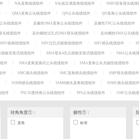
件
N头直角线缆组件
N头低互调直角线缆组件
NMO安装母头线缆
T型偏置器 Bias Tee
件
QMA直角公头线缆组件
QN公头线缆组件
QN直角公头线缆组件
防尘帽
A公头线缆组件
反极性SMA直角公头线缆组件
反极性TNC公头线缆组件
环形器
母头线缆组件
反向螺纹过孔式SMA母头线缆组件
反向螺纹SMA公头线
连接器附件
检测器
SHV插座线缆组件
SHV过孔式插座线缆组件
SHV插头线缆组件
S
均衡器
孔位面板安装式线缆组件
SMA母头4孔位面板安装式线缆组件
SMA公头线
硬件
缆组件
SMA直角直插式公头线缆组件
SMA直角公头无磁性线缆组件
匹配板
组件
SMC插头线缆组件
SMC直角插头线缆组件
SMP母头线缆组件
注塑成型
SSMB插头线缆组件
SSMB插头直角线缆组件
SSMC插头线缆组
跳线
缆组件
TNC45度转角公头线缆组件
TPS公头线缆组件
UHF公头线
相位微调器
旋转接头
转角角度①：
短路器
极性①：
浪涌保护器
直角
标准
负载端子
雷击浪涌