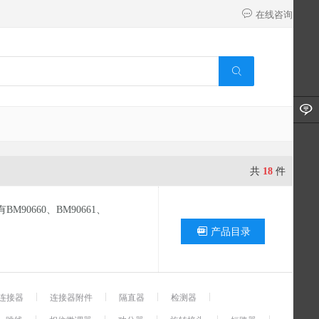
在线咨询
共
18
件
M90660、BM90661、
产品目录
连接器
连接器附件
隔直器
检测器