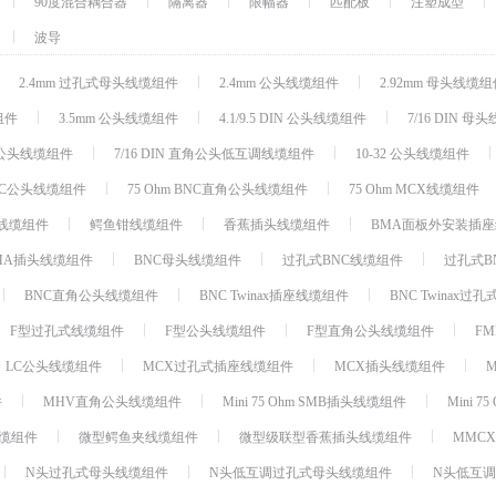
90度混合耦合器
隔离器
限幅器
匹配板
注塑成型
开关
波导
振荡器/合成器
2.4mm 过孔式母头线缆组件
2.4mm 公头线缆组件
2.92mm 母头线缆
放大器
组件
3.5mm 公头线缆组件
4.1/9.5 DIN 公头线缆组件
7/16 DIN 
波导
混频器
直角公头线缆组件
7/16 DIN 直角公头低互调线缆组件
10-32 公头线缆组件
滤波器
BNC公头线缆组件
75 Ohm BNC直角公头线缆组件
75 Ohm MCX线缆组件
同轴电缆
插头线缆组件
鳄鱼钳线缆组件
香蕉插头线缆组件
BMA面板外安装插
直流阻断器
MA插头线缆组件
BNC母头线缆组件
过孔式BNC线缆组件
过孔式B
移相器/相位微调器
BNC直角公头线缆组件
BNC Twinax插座线缆组件
BNC Twinax
耦合器
F型过孔式线缆组件
F型公头线缆组件
F型直角公头线缆组件
F
射频连接器
LC公头线缆组件
MCX过孔式插座线缆组件
MCX插头线缆组件
连接器配件
阻抗变换器
件
MHV直角公头线缆组件
Mini 75 Ohm SMB插头线缆组件
Mini 
限幅器/检波器
线缆组件
微型鳄鱼夹线缆组件
微型级联型香蕉插头线缆组件
MMC
隔离器/环行器
N头过孔式母头线缆组件
N头低互调过孔式母头线缆组件
N头低互
高可靠性