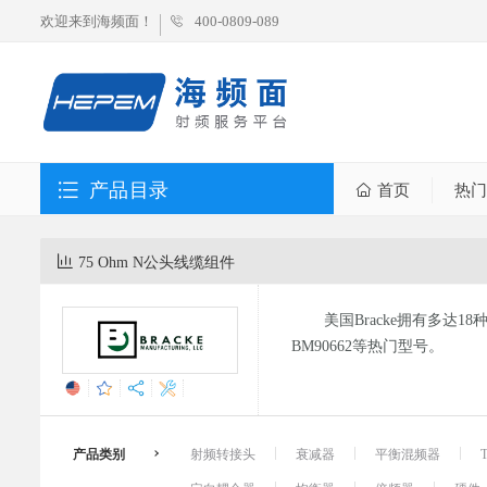
欢迎来到海频面！
400-0809-089
产品目录
首页
热门
75 Ohm N公头线缆组件
美国Bracke拥有多达18
BM90662等热门型号。
产品类别
射频转接头
衰减器
平衡混频器