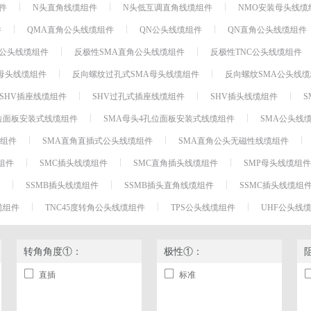
件
N头直角线缆组件
N头低互调直角线缆组件
NMO安装母头线缆
T型偏置器 Bias Tee
件
QMA直角公头线缆组件
QN公头线缆组件
QN直角公头线缆组件
防尘帽
A公头线缆组件
反极性SMA直角公头线缆组件
反极性TNC公头线缆组件
环形器
母头线缆组件
反向螺纹过孔式SMA母头线缆组件
反向螺纹SMA公头线
连接器附件
检测器
SHV插座线缆组件
SHV过孔式插座线缆组件
SHV插头线缆组件
S
均衡器
孔位面板安装式线缆组件
SMA母头4孔位面板安装式线缆组件
SMA公头线
硬件
缆组件
SMA直角直插式公头线缆组件
SMA直角公头无磁性线缆组件
匹配板
组件
SMC插头线缆组件
SMC直角插头线缆组件
SMP母头线缆组件
注塑成型
SSMB插头线缆组件
SSMB插头直角线缆组件
SSMC插头线缆组
跳线
缆组件
TNC45度转角公头线缆组件
TPS公头线缆组件
UHF公头线
相位微调器
旋转接头
转角角度①：
短路器
极性①：
浪涌保护器
直插
标准
负载端子
雷击浪涌