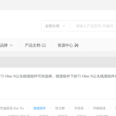
全部分类
全部分类
倍频器
品牌
产品文档
资源中心
功分器
同轴射频终端
噪声源
天线
种75 Ohm N公头线缆组件可供选择，线缆组件下的75 Ohm N公头线缆组件有B
射频同轴衰减器
射频测试与测量
射频电缆组件
射频转接头
工具
T型偏置器 Bias Tee
线缆组件
防尘帽
环形器
同轴电缆
巴伦