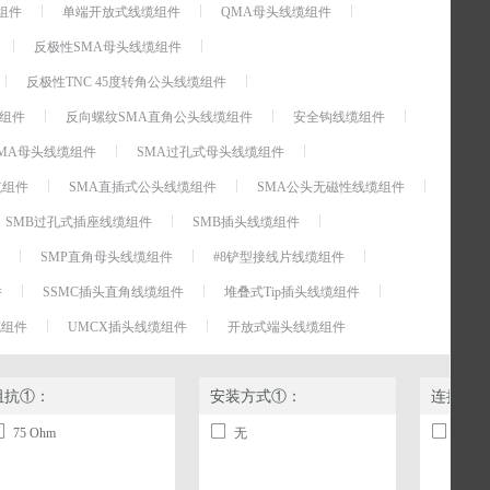
组件
单端开放式线缆组件
QMA母头线缆组件
反极性SMA母头线缆组件
反极性TNC 45度转角公头线缆组件
缆组件
反向螺纹SMA直角公头线缆组件
安全钩线缆组件
MA母头线缆组件
SMA过孔式母头线缆组件
缆组件
SMA直插式公头线缆组件
SMA公头无磁性线缆组件
SMB过孔式插座线缆组件
SMB插头线缆组件
SMP直角母头线缆组件
#8铲型接线片线缆组件
件
SSMC插头直角线缆组件
堆叠式Tip插头线缆组件
缆组件
UMCX插头线缆组件
开放式端头线缆组件
阻抗①：
安装方式①：
连接头
75 Ohm
无
N